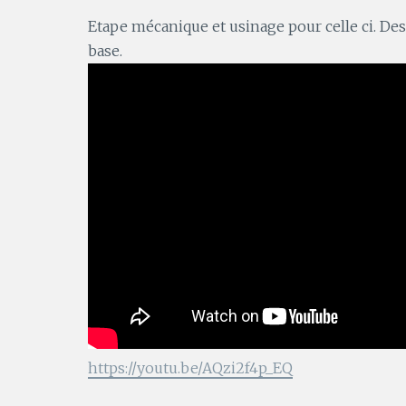
Etape mécanique et usinage pour celle ci. Des
base.
https://youtu.be/AQzi2f4p_EQ