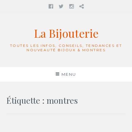
Facebook
twitter
Instagram
Contact
Aller
au
La Bijouterie
contenu
TOUTES LES INFOS, CONSEILS, TENDANCES ET
NOUVEAUTÉ BIJOUX & MONTRES
MENU
Étiquette :
montres