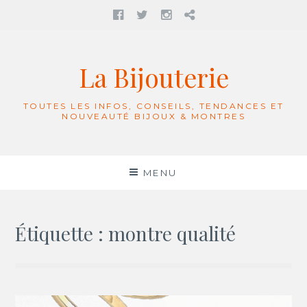
Facebook
twitter
Instagram
Contact
Aller
au
La Bijouterie
contenu
TOUTES LES INFOS, CONSEILS, TENDANCES ET
NOUVEAUTÉ BIJOUX & MONTRES
MENU
Étiquette :
montre qualité